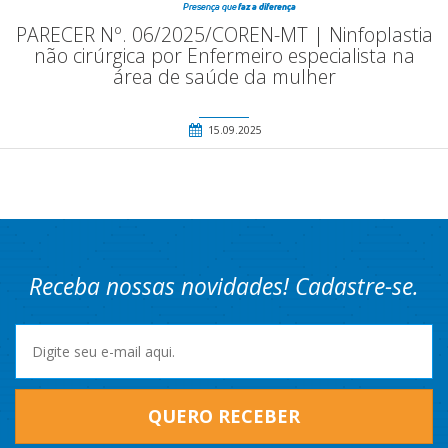
PARECER Nº. 06/2025/COREN-MT | Ninfoplastia
não cirúrgica por Enfermeiro especialista na
área de saúde da mulher
15.09.2025
Receba nossas novidades! Cadastre-se.
QUERO RECEBER