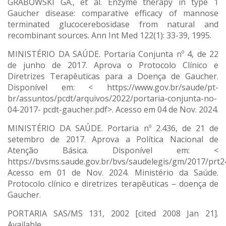
GRABOWSKI GA., et al. Enzyme therapy in type 1
Gaucher disease: comparative efficacy of mannose
terminated glucocerebosidase from natural and
recombinant sources. Ann Int Med 122(1): 33-39, 1995.
MINISTÉRIO DA SAÚDE. Portaria Conjunta nº 4, de 22
de junho de 2017. Aprova o Protocolo Clínico e
Diretrizes Terapêuticas para a Doença de Gaucher.
Disponível em: < https://www.gov.br/saude/pt-
br/assuntos/pcdt/arquivos/2022/portaria-conjunta-no-
04-2017- pcdt-gaucher.pdf>. Acesso em 04 de Nov. 2024.
MINISTÉRIO DA SAÚDE. Portaria nº 2.436, de 21 de
setembro de 2017. Aprova a Política Nacional de
Atenção Básica. Disponível em: <
https://bvsms.saude.gov.br/bvs/saudelegis/gm/2017/prt2
Acesso em 01 de Nov. 2024. Ministério da Saúde.
Protocolo clínico e diretrizes terapêuticas – doença de
Gaucher.
PORTARIA SAS/MS 131, 2002 [cited 2008 Jan 21].
Available