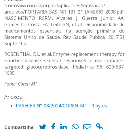
from:www.conass.org.br/aplicacoes/legislacao/
arquivos/PORTARIA_SAS_NR_131_21_JANEIRO_2008.pdf
NASCIMENTO RCRM, Álvares J, Guerra Junior AA,
Gomes IC, Costa EA, Leite SN, et al. Disponibilidade de
medicamentos essenciais na atenção primária do
Sistema Único de Saúde. Rev Saude Publica. 2017;51
Supl 2:10s.
ROSENTHAL DI., et al. Enzyme replacement therapy for
Gaucher disease: skeletal responses in macrophage–
targeted glucocerebrosidase. Pediatrics 96: 629-637,
1995.
Fonte: Coren-MT
Anexos:
PARECER Nº. 08/2024/COREN-MT - 0 bytes
Compartilhe