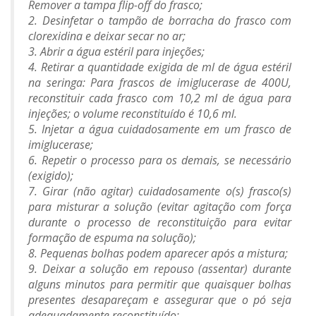
Remover a tampa flip-off do frasco;
2. Desinfetar o tampão de borracha do frasco com
clorexidina e deixar secar no ar;
3. Abrir a água estéril para injeções;
4. Retirar a quantidade exigida de ml de água estéril
na seringa: Para frascos de imiglucerase de 400U,
reconstituir cada frasco com 10,2 ml de água para
injeções; o volume reconstituído é 10,6 ml.
5. Injetar a água cuidadosamente em um frasco de
imiglucerase;
6. Repetir o processo para os demais, se necessário
(exigido);
7. Girar (não agitar) cuidadosamente o(s) frasco(s)
para misturar a solução (evitar agitação com força
durante o processo de reconstituição para evitar
formação de espuma na solução);
8. Pequenas bolhas podem aparecer após a mistura;
9. Deixar a solução em repouso (assentar) durante
alguns minutos para permitir que quaisquer bolhas
presentes desapareçam e assegurar que o pó seja
adequadamente reconstituído;