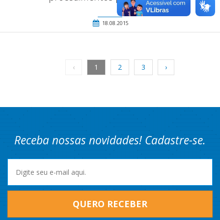
18.08.2015
‹
1
2
3
›
Receba nossas novidades! Cadastre-se.
QUERO RECEBER