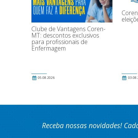
Coren
eleiç
Clube de Vantagens Coren-
MT: descontos exclusivos
para profissionais de
Enfermagem
05.08.2026
03.08.
Receba nossas novidades! Cada